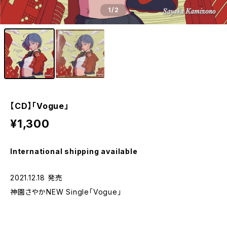
1
/2
【CD】「Vogue」
¥1,300
International shipping available
2021.12.18 発売
神園さやかNEW Single「Vogue」