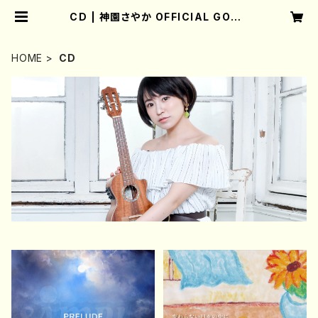
CD | 神園さやか OFFICIAL GOOD
S SHOP
HOME
CD