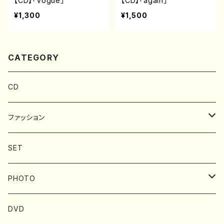
【CD】「Vogue」
【CD】「again」
¥1,300
¥1,500
CATEGORY
CD
ファッション
BAG
SET
Tシャツ
PHOTO
タオル
フォトブック
DVD