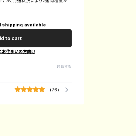
定ですが、発送状況により2週間程度か
l shipping available
d to cart
にお住まいの方向け
通報する
(76)