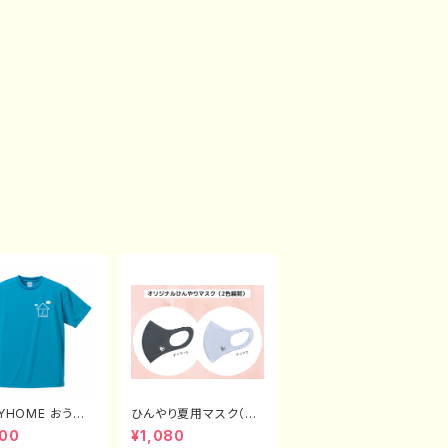
AYHOME おうち
ひんやり夏用マスク（2
きTシャツ（XX
色展開）
800
¥1,080
XXL）