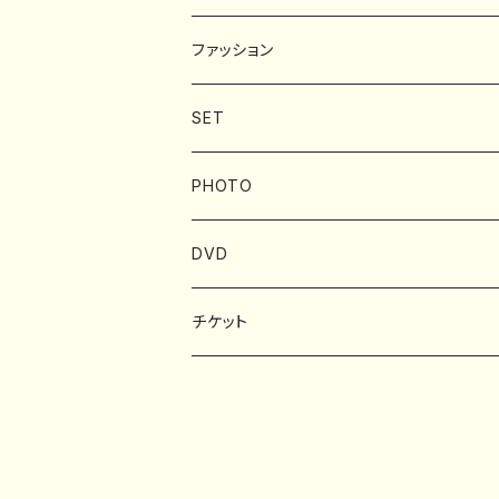
ファッション
BAG
SET
Tシャツ
PHOTO
タオル
フォトブック
DVD
アクセサリー
チケット