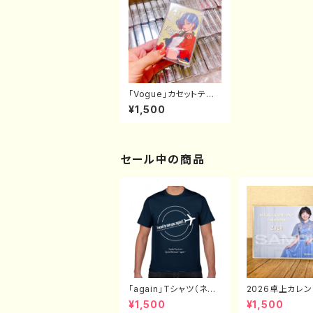
「Vogue」カセットテー
プ（数量限定）
¥1,500
セール中の商品
「again」Tシャツ（ネイ
2026卓上カレ
ビー）
（全16枚封入）
¥1,500
¥1,500