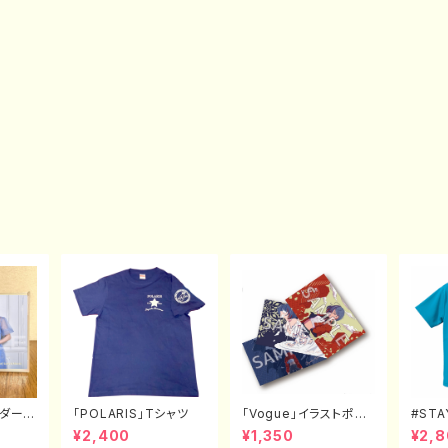
ンダー
「POLARIS」Tシャツ
「Vogue」イラストポス
#ST
トカード（3枚セット）
だいす
¥2,400
¥1,350
¥2,
L〜XX