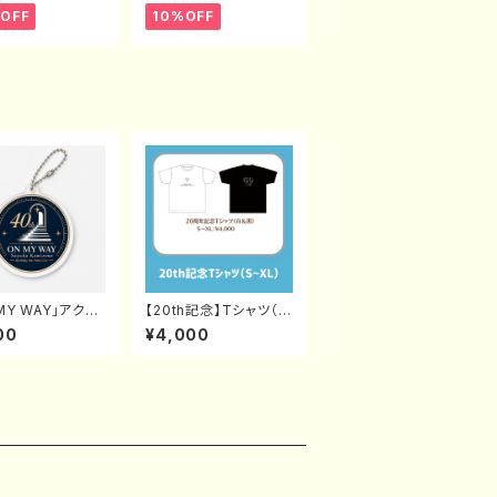
OFF
10%OFF
MY WAY」アクリ
【20th記念】Tシャツ（白
ホルダー (大)
or黒）S〜XL
00
¥4,000