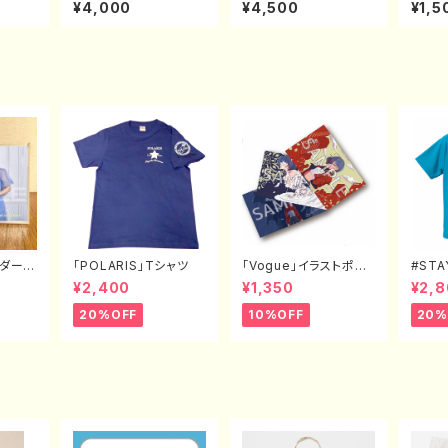
イト）
（デザインA：メトロブル
or黒）2XL＆3XL（オン
¥4,000
¥4,500
¥1,5
ー）S〜XL
ライン限定）
ンダー
「POLARIS」Tシャツ
「Vogue」イラストポス
#ST
トカード（3枚セット）
だいす
¥2,400
¥1,350
¥2,
L〜XX
20%OFF
10%OFF
20%