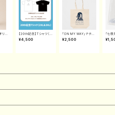
」オリジ
【20th記念】Tシャツ（白
「ON MY WAY」ナチュ
「七夜
or黒）2XL＆3XL（オン
ラルトートバッグ
¥4,500
¥2,500
¥1,5
ライン限定）