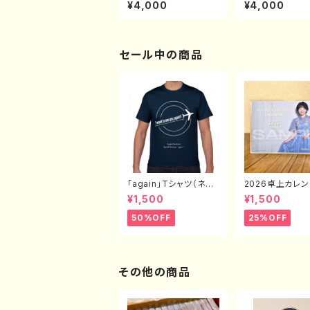
ツ（S〜XL）
（デザインB：ホワ
¥4,000
¥4,000
S〜XL
セール中の商品
「again」Tシャツ（ネイ
2026卓上カレ
ビー）
（全16枚封入）
¥1,500
¥1,500
50%OFF
25%OFF
その他の商品