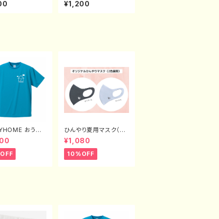
ルキーホルダー (大)
00
¥1,200
AYHOME おうち
ひんやり夏用マスク（2
きTシャツ（XX
色展開）
800
¥1,080
XXL）
OFF
10%OFF