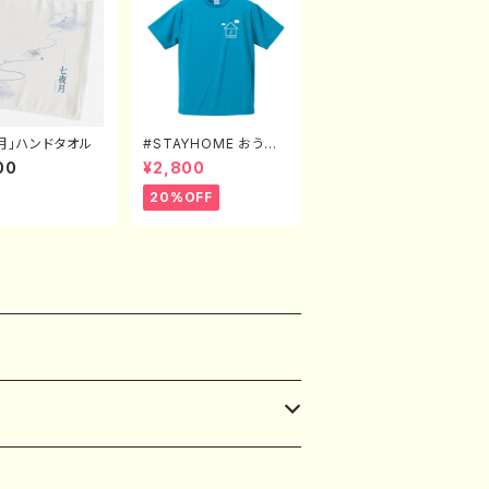
月」ハンドタオル
#STAYHOME おうち
だいすきTシャツ（XX
00
¥2,800
L〜XXXXL）
20%OFF