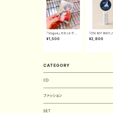
「Vogue」カセットテー
「ON MY WAY
プ（数量限定）
ナルペンライト
¥1,500
¥2,800
CATEGORY
CD
ファッション
BAG
SET