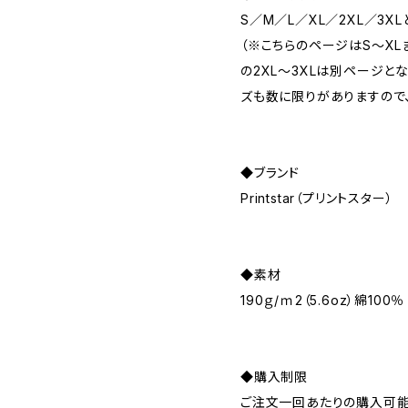
S／M／L／XL／2XL／3XL
（※こちらのページはS〜XL
の2XL〜3XLは別ページと
ズも数に限りがありますので
◆ブランド
Printstar（プリントスター）
◆素材
190ｇ/ｍ2（5.6oz）綿100％
◆購入制限
ご注文一回あたりの購入可能