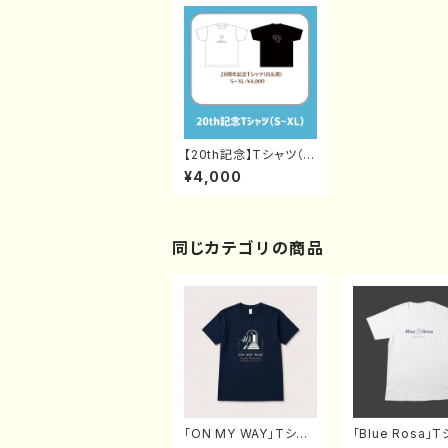
【20th記念】Tシャツ（白
or黒）S〜XL
¥4,000
同じカテゴリの商品
「ON MY WAY」Tシャ
「Blue Rosa」