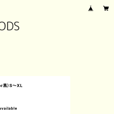
or黒）S〜XL
available