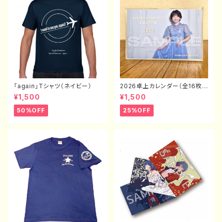
「again」Tシャツ（ネイビー）
2026卓上カレンダー（全16枚
封入）
¥1,500
¥1,500
50%OFF
25%OFF