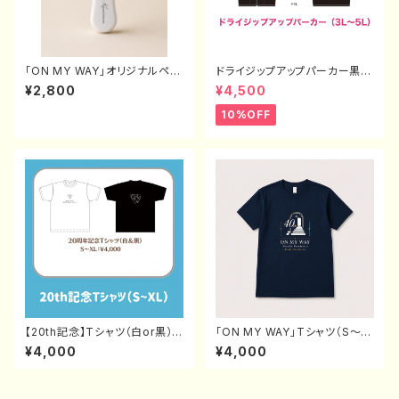
「ON MY WAY」オリジナルペン
ドライジップアップパーカー黒
ライト
（3L〜5L）
¥2,800
¥4,500
10%OFF
【20th記念】Tシャツ（白or黒）
「ON MY WAY」Tシャツ（S〜X
S〜XL
L）
¥4,000
¥4,000