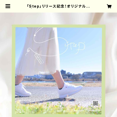
「Step」リリース記念！オリジナル色
紙 | 神園さやか OFFICIAL GOODS
SHOP