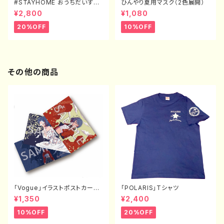
#STAYHOME おうちだいすき
ひんやり夏用マスク（2色展開）
Tシャツ（XXL〜XXXXL）
¥2,800
¥1,080
20%OFF
10%OFF
その他の商品
「Vogue」イラストポストカード
「POLARIS」Tシャツ
（3枚セット）
¥1,350
¥2,400
10%OFF
20%OFF