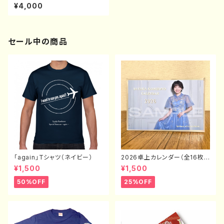
DVD
¥4,000
セール中の商品
「again」Tシャツ（ネイビー）
2026卓上カレンダー（全16枚
封入）
¥1,500
¥1,500
50%OFF
25%OFF