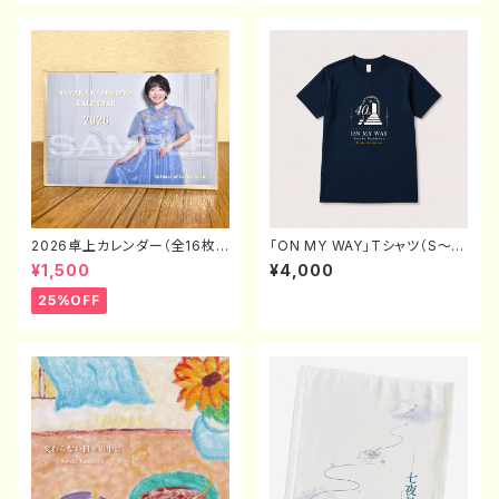
2026卓上カレンダー（全16枚
「ON MY WAY」Tシャツ（S〜X
封入）
L）
¥1,500
¥4,000
25%OFF