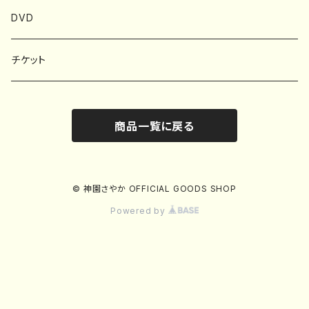
タオル
フォトブック
DVD
アクセサリー
チケット
商品一覧に戻る
© 神園さやか OFFICIAL GOODS SHOP
Powered by