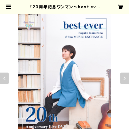
「20周年記念ワンマン〜best eve
r〜」LIVE-DVD | 神園さやか OFFI
CIAL GOODS SHOP